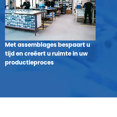
Met assemblages bespaart u
B
tijd en creëert u ruimte in uw
a
productieproces
i