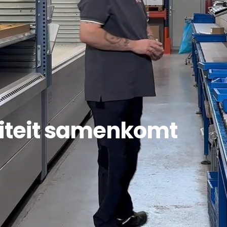
T
liteit samenkomt