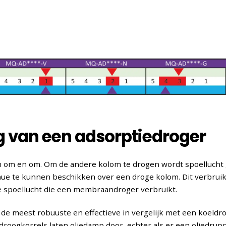
g van een adsorptiedroger
om en om. Om de andere kolom te drogen wordt spoellucht ge
nue te kunnen beschikken over een droge kolom. Dit verbrui
 de spoellucht die een membraandroger verbruikt.
 de meest robuuste en effectieve in vergelijk met een koeldro
oogkorrels laten oliedamp door, echter als er een oliedrup