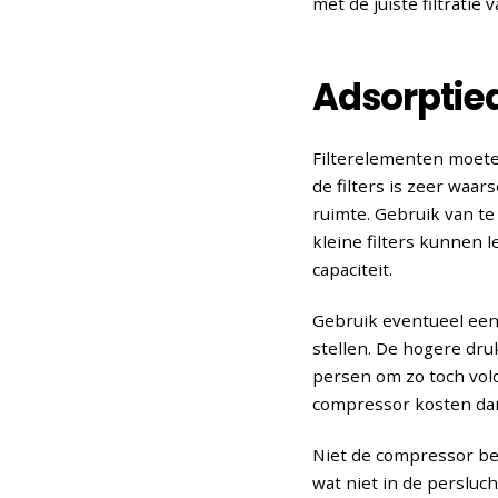
met de juiste filtratie 
Adsorptie
Filterelementen moeten
de filters is zeer waa
ruimte. Gebruik van te
kleine filters kunnen l
capaciteit.
Gebruik eventueel een
stellen. De hogere dru
persen om zo toch vold
compressor kosten dan 
Niet de compressor bepa
wat niet in de persluc