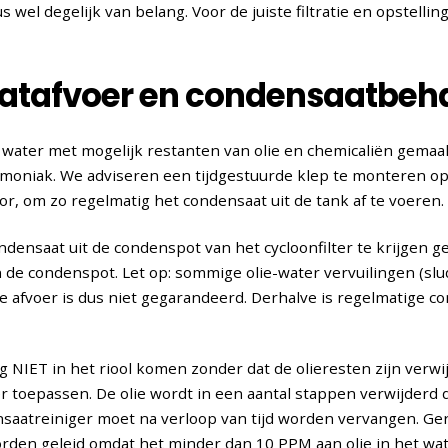
s wel degelijk van belang. Voor de juiste filtratie en opstellin
tafvoer en condensaatbeh
 water met mogelijk restanten van olie en chemicaliën gemaak
mmoniak. We adviseren een tijdgestuurde klep te monteren op
, om zo regelmatig het condensaat uit de tank af te voeren.
ensaat uit de condenspot van het cycloonfilter te krijgen ge
n de condenspot. Let op: sommige olie-water vervuilingen (s
e afvoer is dus niet gegarandeerd. Derhalve is regelmatige con
NIET in het riool komen zonder dat de olieresten zijn verwij
 toepassen. De olie wordt in een aantal stappen verwijderd 
saatreiniger moet na verloop van tijd worden vervangen. Ge
orden geleid omdat het minder dan 10 PPM aan olie in het wat