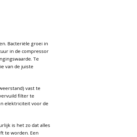
n. Bacteriële groei in
atuur in de compressor
angingswaarde. Te
ie van de juiste
weerstand) vast te
rvuild filter te
 elektriciteit voor de
lijk is het zo dat alles
eft te worden. Een