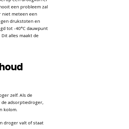
 nooit een probleem zal
r niet meteen een
tegen drukstoten en
ogd tot -40°C dauwpunt
Dit alles maakt de
rhoud
er zelf. Als de
 de adsorptiedroger,
en kolom.
 droger valt of staat