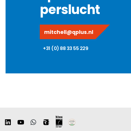
perslucht
mitchell@qplus.nl
+31 (0) 88 33 55 229