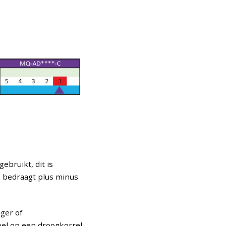
bruikt, dit is
k bedraagt plus minus
ger of
pel op een droogkorrel