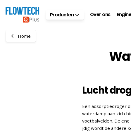
Ga naar hoofdinhoud
Over ons
Engine
Producten
Home
Wat
Lucht drog
Een adsorptiedroger d
waterdamp aan zich bi
voetbalvelden. De ene 
jdig wordt de andere 