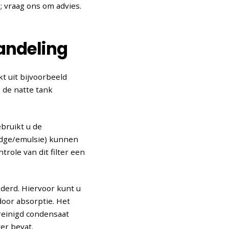
g; vraag ons om advies.
andeling
t uit bijvoorbeeld
 de natte tank
bruikt u de
ludge/emulsie) kunnen
trole van dit filter een
derd. Hiervoor kunt u
door absorptie. Het
reinigd condensaat
er bevat.