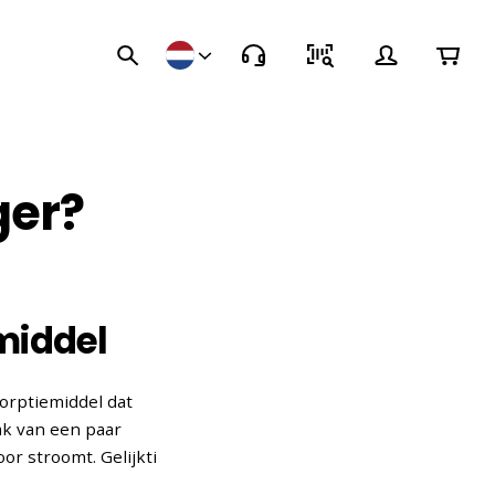
ger?
middel
orptiemiddel dat
ak van een paar
or stroomt. Gelijkti