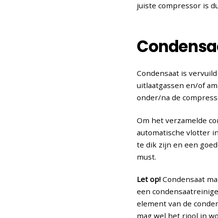
juiste compressor is du
Condensaa
Condensaat is vervuild
uitlaatgassen en/of a
onder/na de compressor
Om het verzamelde cond
automatische vlotter i
te dik zijn en een goed
must.
Let op!
Condensaat mag 
een condensaatreiniger
element van de conden
mag wel het riool in w