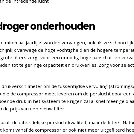
van de intredende lucht.
droger onderhouden
 minimaal jaarlijks worden vervangen, ook als ze schoon lijke
rschijnlijk vanwege de hoge vochtigheid en de hogere temper
 grote filters zorgt voor een onnodig hoge aanschaf- en verv
eiden tot te geringe capaciteit en drukverlies. Zorg voor select
 drukverschilmeter om de tussentijdse vervuiling (stromings
k die de compressor moet leveren om de perslucht door een ve
oende druk in het systeem te krijgen zal al snel meer geld aan
de prijs van een nieuw filter.
alt de uiteindelijke persluchtkwaliteit, maar de filters. Natuur
ht komt vanaf de compressor er ook niet meer uitgefilterd ho