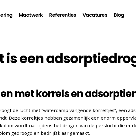
ering
Maatwerk
Referenties
Vacatures
Blog
 is een adsorptiedro
en met korrels en adsorptie
roogt de lucht met “waterdamp vangende korreltjes”, een ads
ndt. Deze korreltjes hebben gezamenlijk een enorm oppervl
kolom wordt nat tijdens het drogen van de perslucht die er do
kolom gedroogd en bedrijfsklaar gemaakt.