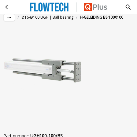
H-GELEIDING BS 100X100
Skip to main content
/
/
Ø16-Ø100 UGH | Ball bearing
H-GELEIDING BS 100X100
Part number
:
UGH100-100/BS