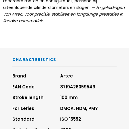
meerdere maten en configuraties, passend bij
uiteenlopende cilinderdiameters en slagen. —
H-geleidingen
van Artec: voor precisie, stabiliteit en langdurige prestaties in
lineaire pneumatiek.
CHARACTERISTICS
Brand
Artec
EAN Code
8719426359549
Stroke length
100 mm
For series
DMCA, HDM, PMY
Standard
ISO 15552