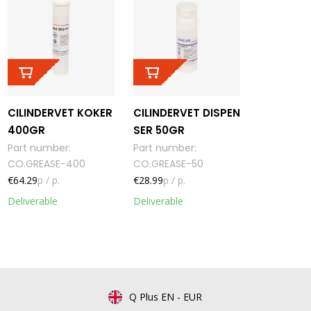
CILINDERVET KOKER
CILINDERVET DISPEN
400GR
SER 50GR
Part number
:
Part number
:
CO.GREASE-400
CO.GREASE-50
€64.29
p / p.
€28.99
p / p.
Deliverable
Deliverable
Q Plus EN
-
EUR