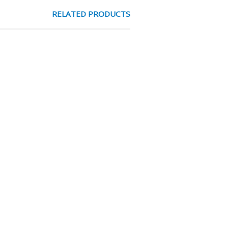
RELATED PRODUCTS
liteit en nauwkeurige lineaire
assingen waar zij- en
s.
gelomlooplagers biedt de H-
elastingen. De Artec H-geleiding
n betrouwbaar presterende
e en beschikbaar in meerdere