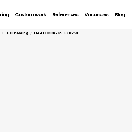
ring
Custom work
References
Vacancies
Blog
/
 | Ball bearing
H-GELEIDING BS 100X250