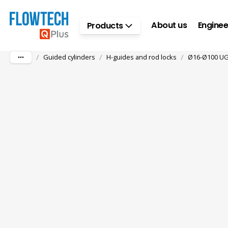
Skip to main content
About us
Enginee
Products
/
/
/
Guided cylinders
H-guides and rod locks
Ø16-Ø100 UGH