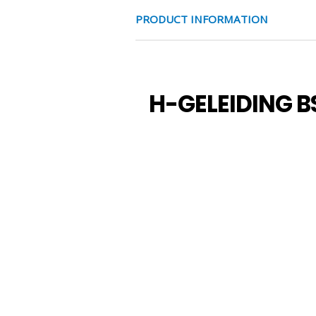
PRODUCT INFORMATION
H-GELEIDING B
Artec H-geleiding – robuust
De
Artec H-geleiding
is een h
beweging in combinatie met pne
kantelkrachten optreden, zoals
Dankzij de robuuste constructi
geleiding uitstekende mechanisc
is ideaal te combineren met
Ar
lineaire aandrijving krijgt die p
Door de modulaire opbouw is de