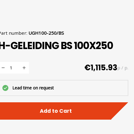
Part number
:
UGH100-250/BS
H-GELEIDING BS 100X250
€1,115.93
p / p.
Lead time on request
Add to Cart