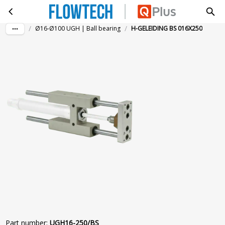
H-GELEIDING BS 016X250
Skip to main content
/
/
Ø16-Ø100 UGH | Ball bearing
H-GELEIDING BS 016X250
Part number
:
UGH16-250/BS