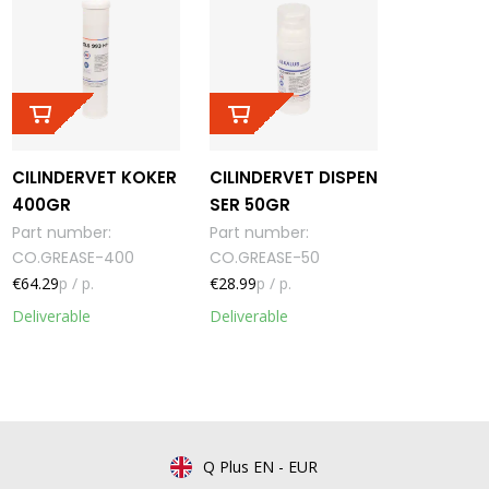
CILINDERVET KOKER
CILINDERVET DISPEN
400GR
SER 50GR
Part number
:
Part number
:
CO.GREASE-400
CO.GREASE-50
€64.29
p / p.
€28.99
p / p.
Deliverable
Deliverable
Q Plus EN
-
EUR