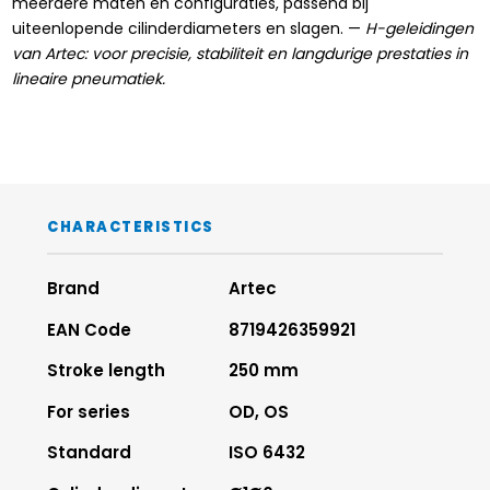
meerdere maten en configuraties, passend bij
uiteenlopende cilinderdiameters en slagen. —
H-geleidingen
van Artec: voor precisie, stabiliteit en langdurige prestaties in
lineaire pneumatiek.
CHARACTERISTICS
Brand
Artec
EAN Code
8719426359921
Stroke length
250 mm
For series
OD, OS
Standard
ISO 6432