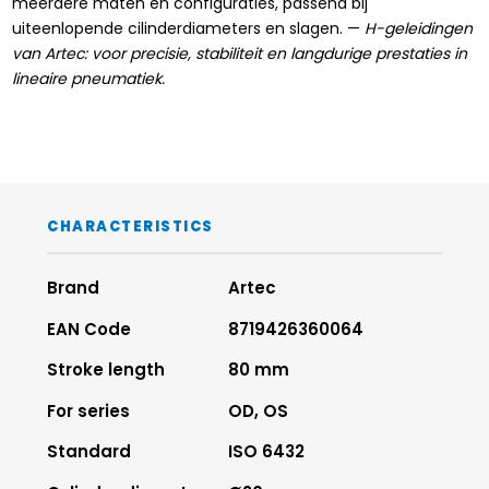
meerdere maten en configuraties, passend bij
uiteenlopende cilinderdiameters en slagen. —
H-geleidingen
van Artec: voor precisie, stabiliteit en langdurige prestaties in
lineaire pneumatiek.
CHARACTERISTICS
Brand
Artec
EAN Code
8719426360064
Stroke length
80 mm
For series
OD, OS
Standard
ISO 6432