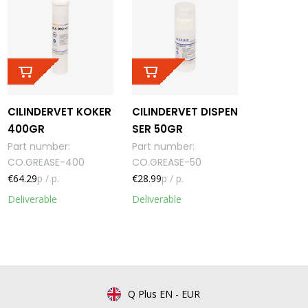
CILINDERVET KOKER
CILINDERVET DISPEN
400GR
SER 50GR
Part number
:
Part number
:
CO.GREASE-400
CO.GREASE-50
€64.29
p / p.
€28.99
p / p.
Deliverable
Deliverable
Q Plus EN
-
EUR