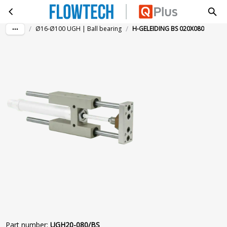
H-GELEIDING BS 020X080
Skip to main content
/
/
Ø16-Ø100 UGH | Ball bearing
H-GELEIDING BS 020X080
Part number
:
UGH20-080/BS