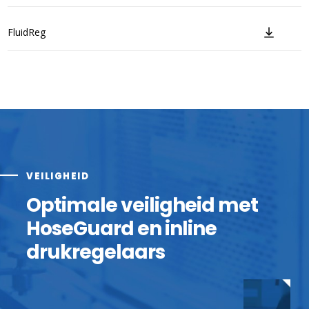
FluidReg
VEILIGHEID
Optimale veiligheid met
HoseGuard en inline
drukregelaars