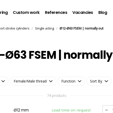
ring
Custom work
References
Vacancies
Blog
/
/
rt stroke cylinders
Single acting
Ø12-Ø63 FSEM | normally out
-Ø63 FSEM | normally
Female/Male thread
Function
Sort By
74 products
Ø12 mm
Lead time on request