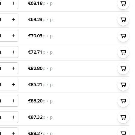
€68.18
p / p.
€69.23
p / p.
€70.03
p / p.
€72.71
p / p.
€82.80
p / p.
€85.21
p / p.
€86.20
p / p.
€87.32
p / p.
€88.27
p / p.