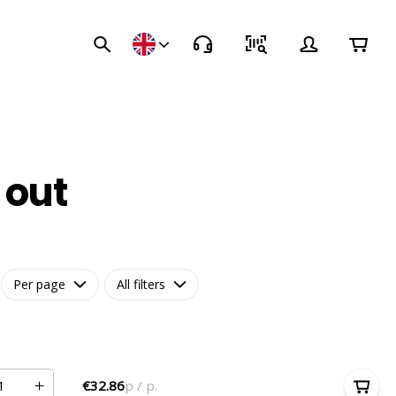
 out
Per page
All filters
€32.86
p / p.