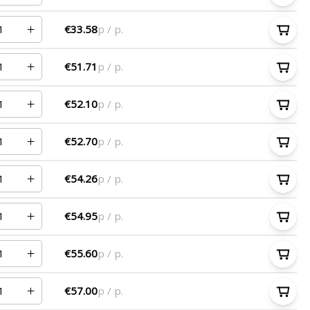
€33.58
p / p.
€51.71
p / p.
€52.10
p / p.
€52.70
p / p.
€54.26
p / p.
€54.95
p / p.
€55.60
p / p.
€57.00
p / p.