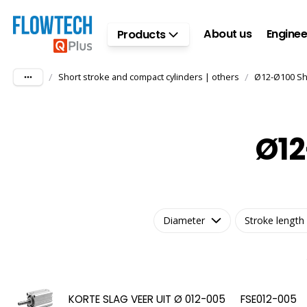
Skip to main content
About us
Enginee
Products
/
/
Short stroke and compact cylinders | others
Ø12-Ø100 Sho
Ø12
Diameter
Stroke length
KORTE SLAG VEER UIT Ø 012-005
FSE012-005