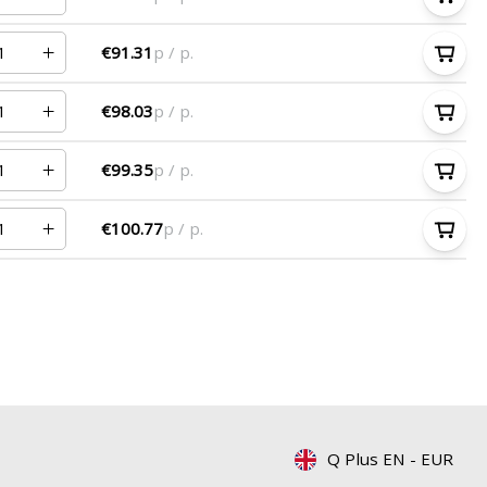
€91.31
p / p.
€98.03
p / p.
€99.35
p / p.
€100.77
p / p.
Q Plus EN
-
EUR