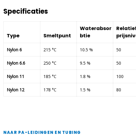
Specificaties
Waterabsor
Relatief
Type
Smeltpunt
btie
prijsni
Nylon 6
215 °C
10.5 %
50
Nylon 6.6
250 °C
9.5 %
50
Nylon 11
185 °C
1.8 %
100
Nylon 12
178 °C
1.5 %
80
NAAR PA-LEIDINGEN EN TUBING