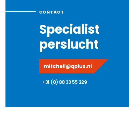
CONTACT
Specialist
perslucht
mitchell@qplus.nl
+31 (0) 88 33 55 229