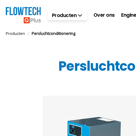
Ga naar hoofdinhoud
Over ons
Engine
Producten
/
Producten
Persluchtconditionering
Persluchtco