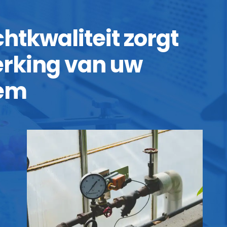
htkwaliteit zorgt
erking van uw
eem