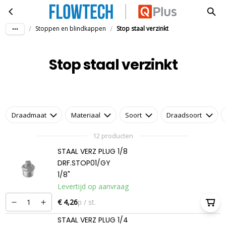
Stop staal verzinkt
Ga naar hoofdinhoud
/
/
Stoppen en blindkappen
Stop staal verzinkt
Stop staal verzinkt
Draadmaat
Materiaal
Soort
Draadsoort
12 producten
STAAL VERZ PLUG 1/8
DRF.STOP01/GY
1/8"
Levertijd op aanvraag
€ 4,26
p / st.
STAAL VERZ PLUG 1/4