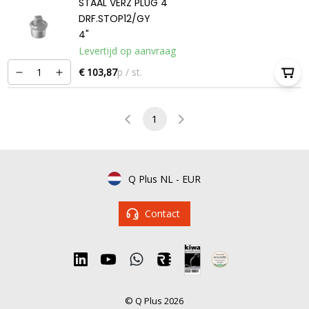
STAAL VERZ PLUG 4
DRF.STOP12/GY
4"
Levertijd op aanvraag
€ 103,87
p / st.
1
Q Plus NL
-
EUR
Contact
© Q Plus 2026