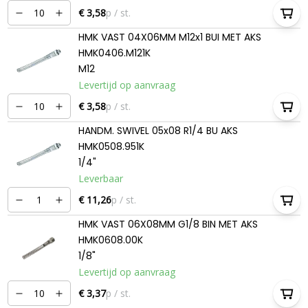
€ 3,58
p / st.
HMK VAST 04X06MM M12x1 BUI MET AKS
HMK0406.M121K
M12
Levertijd op aanvraag
€ 3,58
p / st.
HANDM. SWIVEL 05x08 R1/4 BU AKS
HMK0508.951K
1/4"
Leverbaar
€ 11,26
p / st.
HMK VAST 06X08MM G1/8 BIN MET AKS
HMK0608.00K
1/8"
Levertijd op aanvraag
€ 3,37
p / st.