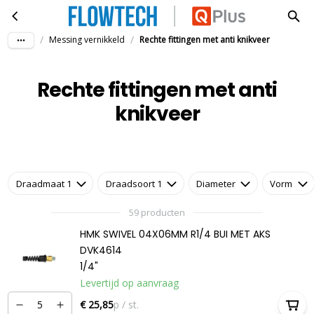
Rechte fittingen met anti knikveer
Ga naar hoofdinhoud
/
/
Messing vernikkeld
Rechte fittingen met anti knikveer
Rechte fittingen met anti
knikveer
Draadmaat 1
Draadsoort 1
Diameter
Vorm
59 producten
HMK SWIVEL 04X06MM R1/4 BUI MET AKS
DVK4614
1/4"
Levertijd op aanvraag
€ 25,85
p / st.