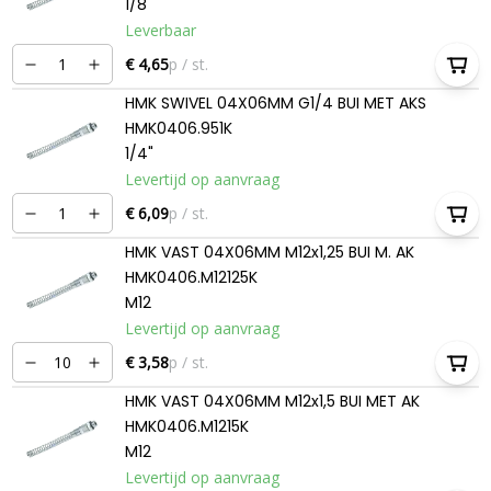
1/8"
Leverbaar
€ 4,65
p / st.
HMK SWIVEL 04X06MM G1/4 BUI MET AKS
HMK0406.951K
1/4"
Levertijd op aanvraag
€ 6,09
p / st.
HMK VAST 04X06MM M12x1,25 BUI M. AK
HMK0406.M12125K
M12
Levertijd op aanvraag
€ 3,58
p / st.
HMK VAST 04X06MM M12x1,5 BUI MET AK
HMK0406.M1215K
M12
Levertijd op aanvraag