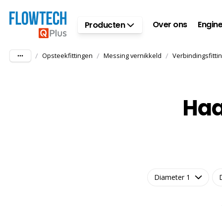
Ga naar hoofdinhoud
Over ons
Engine
Producten
/
/
/
Opsteekfittingen
Messing vernikkeld
Verbindingsfitti
Haa
Diameter 1