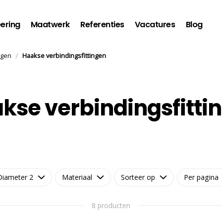
ering
Maatwerk
Referenties
Vacatures
Blog
/
ngen
Haakse verbindingsfittingen
kse verbindingsfitti
Diameter 2
Materiaal
Sorteer op
Per pagina
8 producten