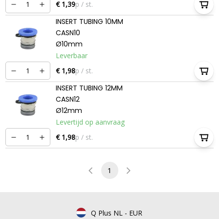
€ 1,39
p / st.
INSERT TUBING 10MM
CASN10
Ø10mm
Leverbaar
€ 1,98
p / st.
INSERT TUBING 12MM
CASN12
Ø12mm
Levertijd op aanvraag
€ 1,98
p / st.
1
Q Plus NL
-
EUR