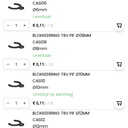
CASI06
Ø6mm
Leverbaar
€ 0,11
p / st.
BLOKKEERRING TBV PIF Ø08MM
CASI08
Ø8mm
Leverbaar
€ 0,11
p / st.
BLOKKEERRING TBV PIF Ø10MM
CASI10
Ø10mm
Levertijd op aanvraag
€ 0,11
p / st.
BLOKKEERRING TBV PIF Ø12MM
CASI12
Ø12mm