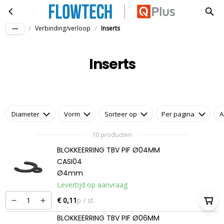
Inserts
Ga naar hoofdinhoud
/
/
Verbinding/verloop
Inserts
Inserts
Diameter
Vorm
Sorteer op
Per pagina
A
10 producten
BLOKKEERRING TBV PIF Ø04MM
CASI04
Ø4mm
Levertijd op aanvraag
€ 0,11
p / st.
BLOKKEERRING TBV PIF Ø06MM