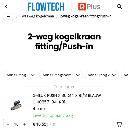
2-weg kogelkraan fitting/Push-in
Ga naar hoofdinhoud
/
/
Tweeweg kogelkraan
2-weg kogelkraan fitting/Push-in
2-weg kogelkraan
fitting/Push-in
Aansluiting 1
Aansluitingsoort 1
Aansluiting 2
Aa
10 producten
GHILUX PUSH X BU Ø4 X R1/8 BLAUW
GHI0657-04-R01
4 mm
Levertijd op aanvraag
€ 10,55
p / st.