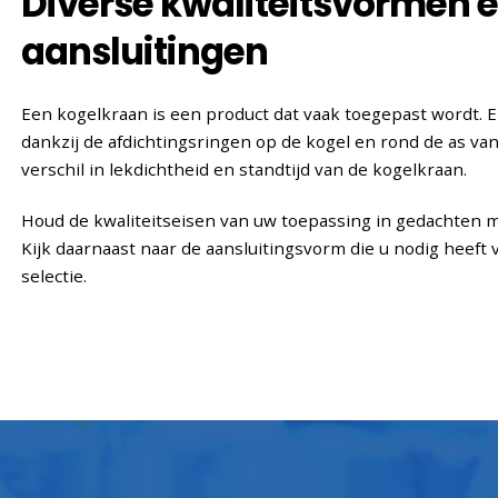
Diverse kwaliteitsvormen 
aansluitingen
Een kogelkraan is een product dat vaak toegepast wordt. Er z
dankzij de afdichtingsringen op de kogel en rond de as van
verschil in lekdichtheid en standtijd van de kogelkraan.
Houd de kwaliteitseisen van uw toepassing in gedachten 
Kijk daarnaast naar de aansluitingsvorm die u nodig heeft
selectie.