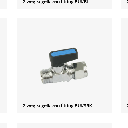
2-weg kogelkraan fitting BUI/BI
2-weg kogelkraan fitting BUI/SRK