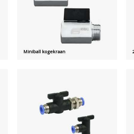
Miniball kogekraan