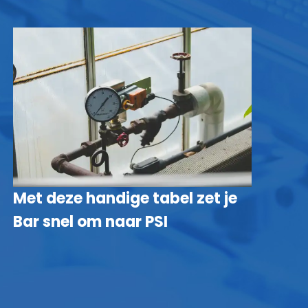
Met deze handige tabel zet je
O
Bar snel om naar PSI