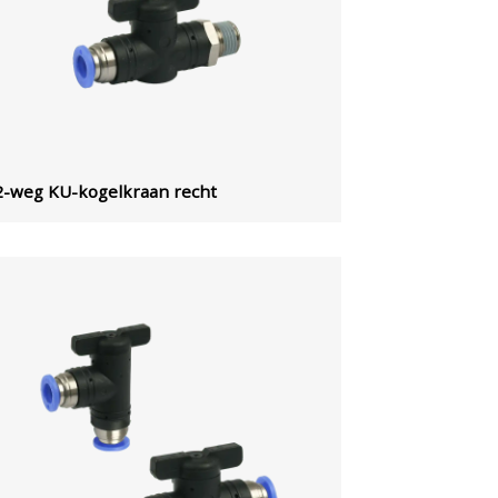
2-weg KU-kogelkraan recht