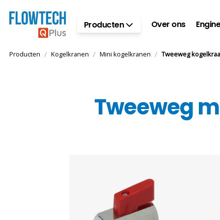
Ga naar hoofdinhoud
Over ons
Engine
Producten
/
/
/
Producten
Kogelkranen
Mini kogelkranen
Tweeweg kogelkra
Tweeweg mi