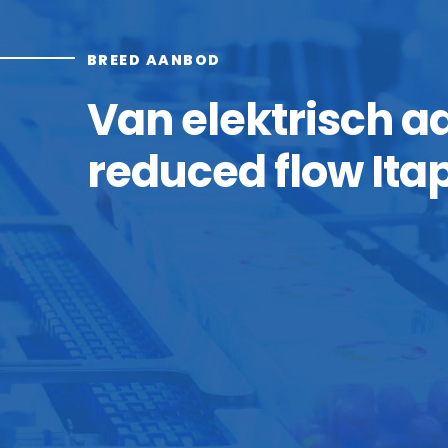
BREED AANBOD
Van elektrisch a
reduced flow Ita