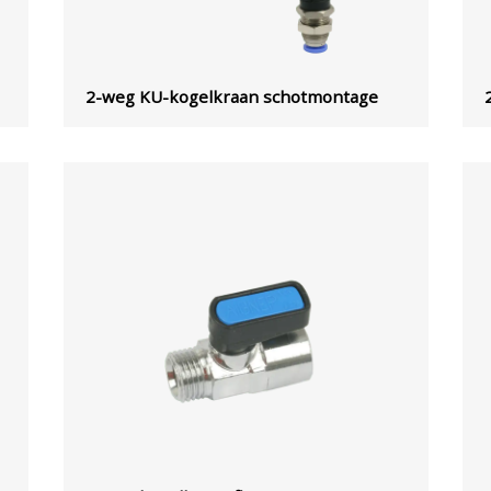
2-weg KU-kogelkraan schotmontage