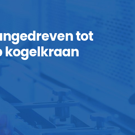
angedreven tot
p kogelkraan