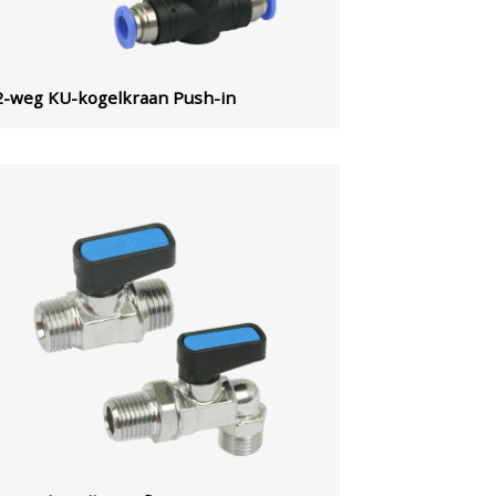
2-weg KU-kogelkraan Push-in