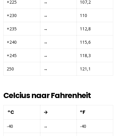
+225 
→ 
107,2
+230 
→ 
110
+235 
→ 
112,8
+240 
→ 
115,6
+245 
→ 
118,3
250
→ 
121,1
Celcius naar Fahrenheit
 °C
→
°F
-40
→
-40