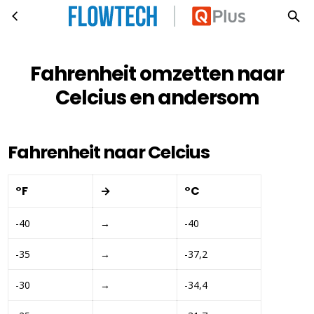
Fahrenheit omzetten naar Celcius en andersom
Ga naar hoofdinhoud
Fahrenheit omzetten naar
Celcius en andersom
Fahrenheit naar Celcius
°F
→
°C 
-40
→
-40
-35
→
-37,2
-30
→
-34,4