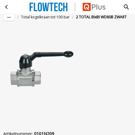
2 TOTAL BIxBI WD80B ZWART
Ga naar hoofdinhoud
/
/
Total kogelkraan tot 100 bar
2 TOTAL BIxBI WD80B ZWART
Artikelnummer
:
0101N209