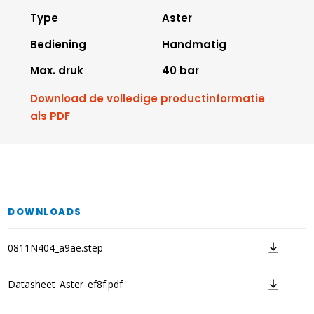
Type
Aster
Bediening
Handmatig
Max. druk
40 bar
Download de volledige productinformatie
als PDF
DOWNLOADS
0811N404_a9ae.step
Datasheet_Aster_ef8f.pdf