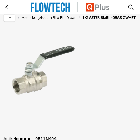
1/2 ASTER BIxBI 40BAR ZWART
Ga naar hoofdinhoud
/
/
Aster kogelkraan BI x BI 40 bar
1/2 ASTER BIxBI 40BAR ZWART
Artikelnummer
:
0811N404