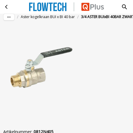
3/4 ASTER BUIxBI 40BAR ZWART
Ga naar hoofdinhoud
/
/
Aster kogelkraan BUI x BI 40 bar
3/4 ASTER BUIxBI 40BAR ZWAR
Artikelnummer
:
0812N405