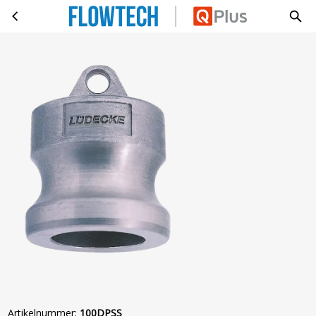
KAMLOK NIP. D 14420-7 KAP &quot;1&quot;
Ga naar hoofdinhoud
Artikelnummer
:
100DPSS