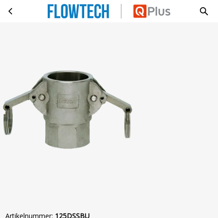
KAMLOK D 14420-7 G1 1/4 BI 2 HA
Ga naar hoofdinhoud
Artikelnummer
:
125DSSBU