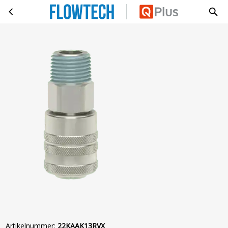
KOP.ORION Ø5,5 BU G1/4 RVS303
Ga naar hoofdinhoud
Artikelnummer
:
22KAAK13RVX