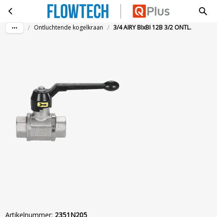
3/4 AIRY BIxBI 12B 3/2 ONTL.
Ga naar hoofdinhoud
/
/
Ontluchtende kogelkraan
3/4 AIRY BIxBI 12B 3/2 ONTL.
Artikelnummer
:
2351N205