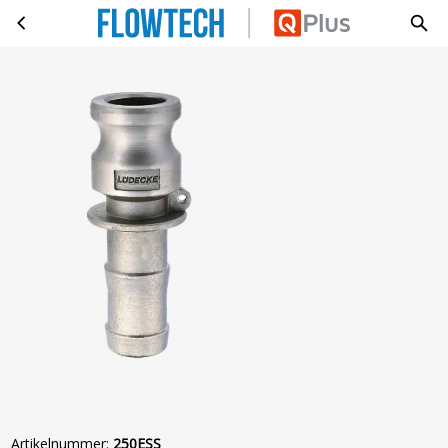
KAMLOP NIP. DIN 14420-7 SL. 63MM
Ga naar hoofdinhoud
Artikelnummer
:
250ESS