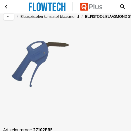
BL.PISTOOL BLAASMOND STANDAARD
Ga naar hoofdinhoud
/
/
Blaaspistolen kunststof blaasmond
BL.PISTOOL BLAASMOND 
Artikelnummer
:
27102PRE