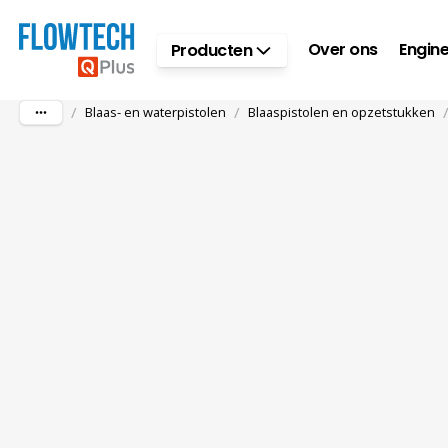
Ga naar hoofdinhoud
Over ons
Engine
Producten
/
/
Blaas- en waterpistolen
Blaaspistolen en opzetstukken