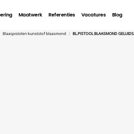
ering
Maatwerk
Referenties
Vacatures
Blog
/
/
Blaaspistolen kunststof blaasmond
BL.PISTOOL BLAASMOND GELUID