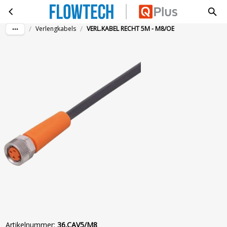
VERL.KABEL RECHT 5M - M8/OE
Ga naar hoofdinhoud
/
/
Verlengkabels
VERL.KABEL RECHT 5M - M8/OE
Artikelnummer
:
36.CAV5/M8