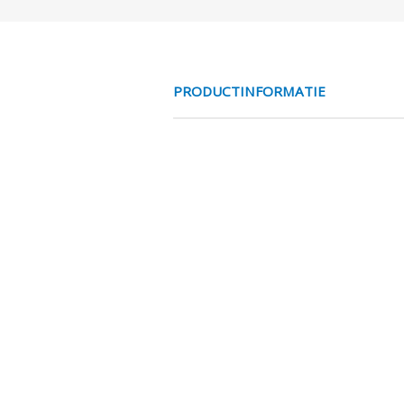
PRODUCTINFORMATIE
VERL.KABEL HA
SPECIFICATIES