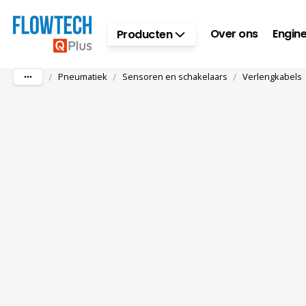
Ga naar hoofdinhoud
Over ons
Engine
Producten
/
/
/
Pneumatiek
Sensoren en schakelaars
Verlengkabels