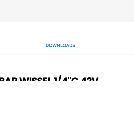
DOWNLOADS
BAR WISSEL 1/4''G 42V