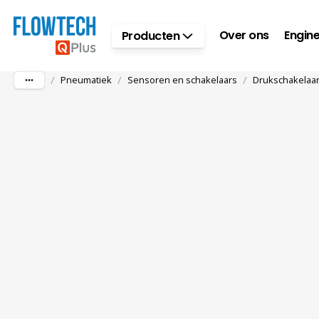
Ga naar hoofdinhoud
Over ons
Engine
Producten
/
/
/
Pneumatiek
Sensoren en schakelaars
Drukschakelaa