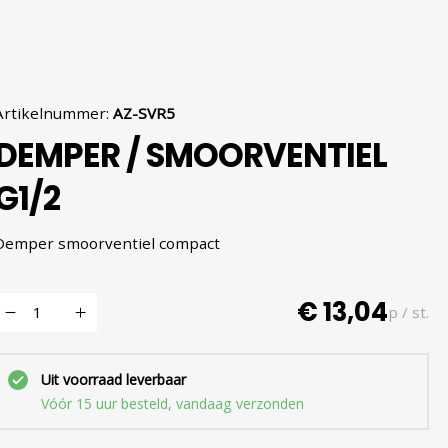
Artikelnummer
:
AZ-SVR5
DEMPER / SMOORVENTIEL
G1/2
Demper smoorventiel compact
€ 13,04
p / st.
Uit voorraad leverbaar
Vóór 15 uur besteld, vandaag verzonden