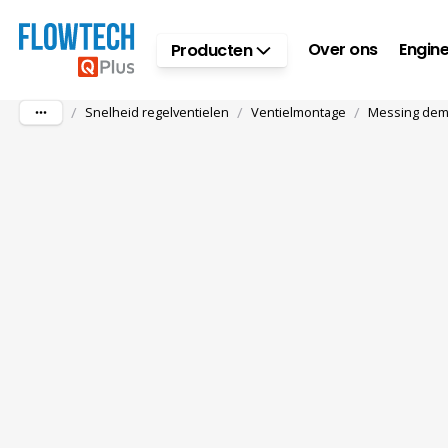
Ga naar hoofdinhoud
Over ons
Engine
Producten
/
/
/
Snelheid regelventielen
Ventielmontage
Messing dem