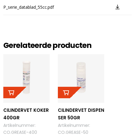
P_serie_datablad_55cc.pdf
Gerelateerde producten
CILINDERVET KOKER
CILINDERVET DISPEN
400GR
SER 50GR
Artikelnummer
:
Artikelnummer
:
CO.GREASE-400
CO.GREASE-50