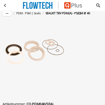
SEALKIT TBV PDM(A) - PS(E)M Ø 40
Ga naar hoofdinhoud
/
/
PDM - PSM | Seals
SEALKIT TBV PDM(A) - PS(E)M Ø 40
Artikelnummer
:
CO.PDM040/SEAL