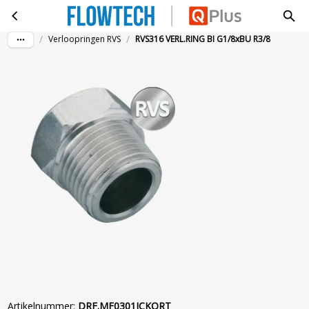
RVS316 VERL.RING BI G1/8xBU R3/8
Ga naar hoofdinhoud
/
/
Verloopringen RVS
RVS316 VERL.RING BI G1/8xBU R3/8
Artikelnummer
:
DRF.MF0301ICKORT