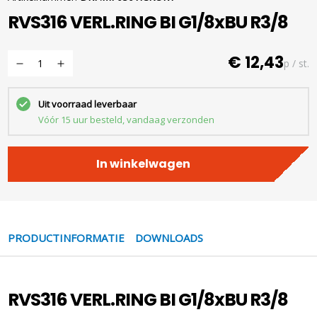
RVS316 VERL.RING BI G1/8xBU R3/8
€ 12,43
p / st.
Uit voorraad leverbaar
Vóór 15 uur besteld, vandaag verzonden
In winkelwagen
PRODUCTINFORMATIE
DOWNLOADS
RVS316 VERL.RING BI G1/8xBU R3/8