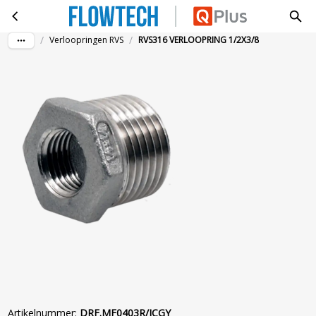
RVS316 VERLOOPRING 1/2X3/8
Ga naar hoofdinhoud
/
/
Verloopringen RVS
RVS316 VERLOOPRING 1/2X3/8
Artikelnummer
:
DRF.MF0403R/ICGY