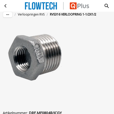
RVS316 VERLOOPRING 1-1/2X1/2
Ga naar hoofdinhoud
/
/
Verloopringen RVS
RVS316 VERLOOPRING 1-1/2X1/2
Artikelnummer
:
DRF.MF0804R/ICGY