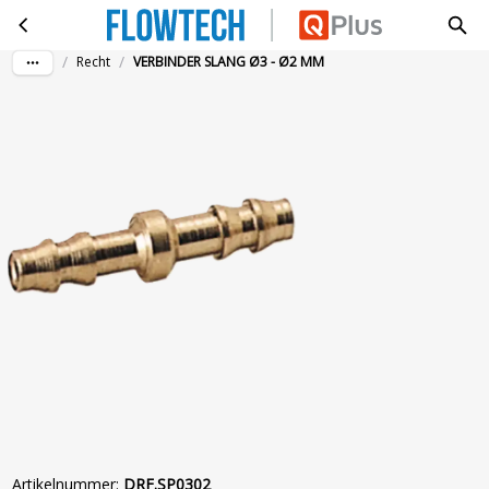
VERBINDER SLANG Ø3 - Ø2 MM
Ga naar hoofdinhoud
/
/
Recht
VERBINDER SLANG Ø3 - Ø2 MM
Artikelnummer
:
DRF.SP0302