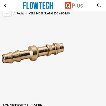
VERBINDER SLANG Ø6 - Ø6 MM
Ga naar hoofdinhoud
/
/
Recht
VERBINDER SLANG Ø6 - Ø6 MM
Artikelnummer
:
DRF.SP06