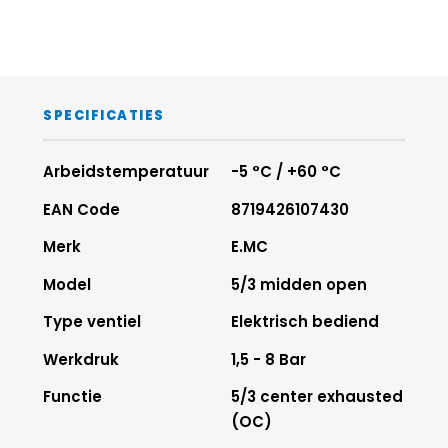
SPECIFICATIES
Arbeidstemperatuur
-5 °C / +60 °C
EAN Code
8719426107430
Merk
E.MC
Model
5/3 midden open
Type ventiel
Elektrisch bediend
Werkdruk
1,5 - 8 Bar
Functie
5/3 center exhausted
(OC)