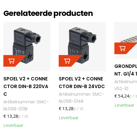
Gerelateerde producten
GRONDPL.
NT. G1/4
SPOEL V2 + CONNE
SPOEL V2 + CONNE
Artikelnu
CTOR DIN-B 220VA
CTOR DIN-B 24VDC
V52-10
C
Artikelnummer
:
EMC-
€ 54,24
p / s
NL098-014B
Artikelnummer
:
EMC-
Leverbaar
€ 13,28
p / st.
NL098-013B
€ 13,28
p / st.
Leverbaar
Leverbaar