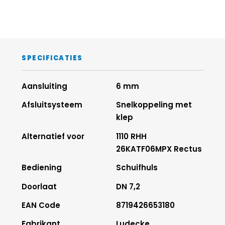
SPECIFICATIES
Aansluiting
6 mm
Afsluitsysteem
Snelkoppeling met
klep
Alternatief voor
1110 RHH
26KATF06MPX Rectus
Bediening
Schuifhuls
Doorlaat
DN 7,2
EAN Code
8719426653180
Fabrikant
Ludecke