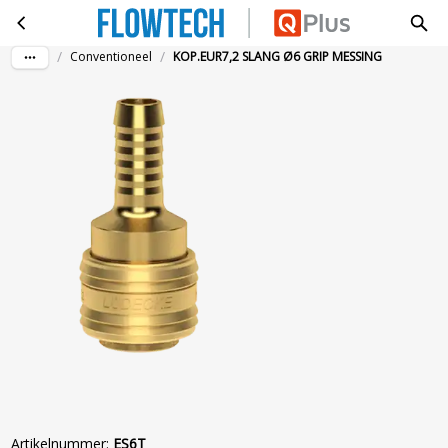
KOP.EUR7,2 SLANG Ø6 GRIP MESSING
Ga naar hoofdinhoud
/
/
Conventioneel
KOP.EUR7,2 SLANG Ø6 GRIP MESSING
Artikelnummer
:
ES6T