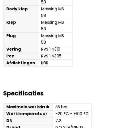
58
Body klep
Messing MS 
58
Klep
Messing MS 
58
Plug
Messing MS 
58
Vering
RVS 1.4310
Pen
RVS 1.4305
Afdichtingen
NBR
Specificaties
Maximale werkdruk
35 bar
Werktemperatuur
-20 °C - +100 °C
DN
7.2
Draad
ISO 228/DIN 13