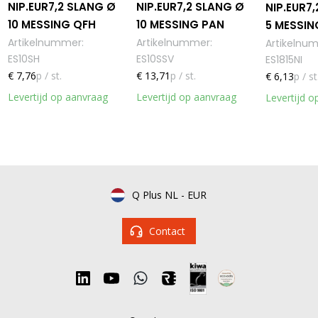
NIP.EUR7,2 SLANG Ø
NIP.EUR7,2 SLANG Ø
NIP.EUR7,2
10 MESSING QFH
10 MESSING PAN
5 MESSIN
Artikelnummer
:
Artikelnummer
:
Artikelnu
ES10SH
ES10SSV
ES1815NI
€ 7,76
p / st.
€ 13,71
p / st.
€ 6,13
p / st
Levertijd op aanvraag
Levertijd op aanvraag
Levertijd o
Q Plus NL
-
EUR
Contact