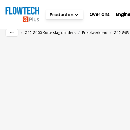
Ga naar hoofdinhoud
Over ons
Engine
Producten
/
/
/
Ø12-Ø100 Korte slag cilinders
Enkelwerkend
Ø12-Ø63 