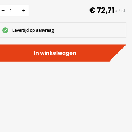
€ 72,71
p / st.
Levertijd op aanvraag
In winkelwagen