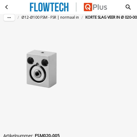
KORTE SLAG VEER IN Ø 020-005 MAGN.
Ga naar hoofdinhoud
/
/
Ø12-Ø100 FSM - FSR | normaal in
KORTE SLAG VEER IN Ø 020-0
Artikelnummer
:
FSM020-005