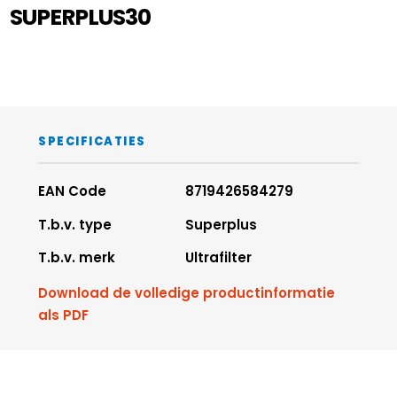
SUPERPLUS30
SPECIFICATIES
EAN Code
8719426584279
T.b.v. type
Superplus
T.b.v. merk
Ultrafilter
Download de volledige productinformatie
als PDF