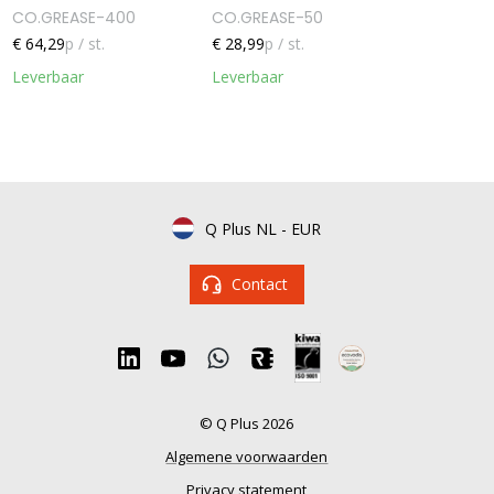
CO.GREASE-400
CO.GREASE-50
€ 64,29
p / st.
€ 28,99
p / st.
Leverbaar
Leverbaar
Q Plus NL
-
EUR
Contact
© Q Plus 2026
Algemene voorwaarden
Privacy statement