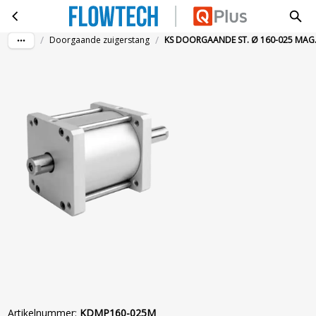
KS DOORGAANDE ST. Ø 160-025 MAG. BU
Ga naar hoofdinhoud
/
/
Doorgaande zuigerstang
KS DOORGAANDE ST. Ø 160-025 MAG
Artikelnummer
:
KDMP160-025M