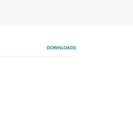
DOWNLOADS
mt. Deze vervuiling kan de perslucht
ie of de farmaceutische industrie.
er geval met een aanzuigfilter op de
de compressor komt, hoeven we later
unnen we filters inzetten.