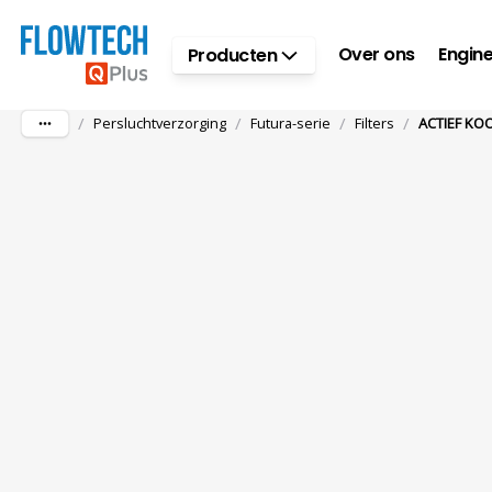
Ga naar hoofdinhoud
Over ons
Engine
Producten
/
/
/
/
Persluchtverzorging
Futura-serie
Filters
ACTIEF KOO