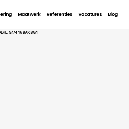
ering
Maatwerk
Referenties
Vacatures
Blog
LFIL. G1/4 16 BAR BG1