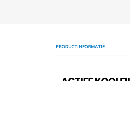
PRODUCTINFORMATIE
ACTIEF KOOLFIL
Het filteren van perslucht naar 
Naast het aanwezige stof in de lucht,
in veel gevallen ongeschikt maken vo
Het is dus zeer relevant een beleid te
compressor en beoordeel of het type 
niet uit de perslucht te halen. Om de 