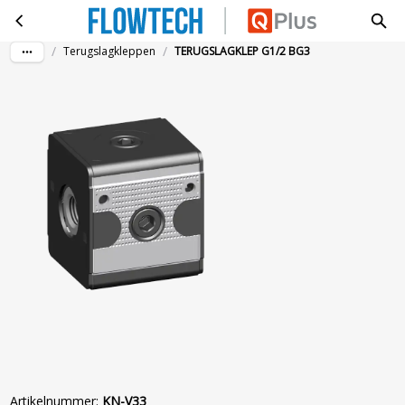
TERUGSLAGKLEP G1/2 BG3
Ga naar hoofdinhoud
/
/
Terugslagkleppen
TERUGSLAGKLEP G1/2 BG3
Artikelnummer
:
KN-V33