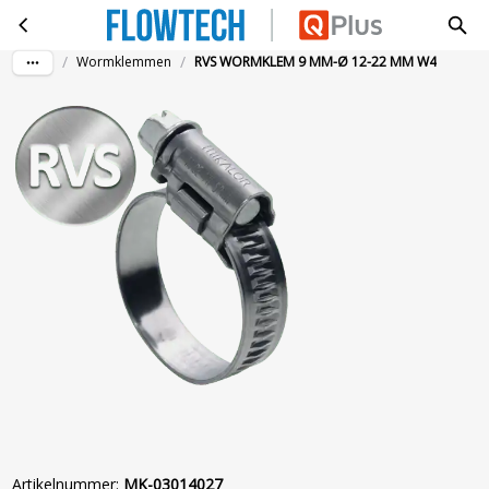
RVS WORMKLEM 9 MM-Ø 12-22 MM W4
Ga naar hoofdinhoud
/
/
Wormklemmen
RVS WORMKLEM 9 MM-Ø 12-22 MM W4
Artikelnummer
:
MK-03014027