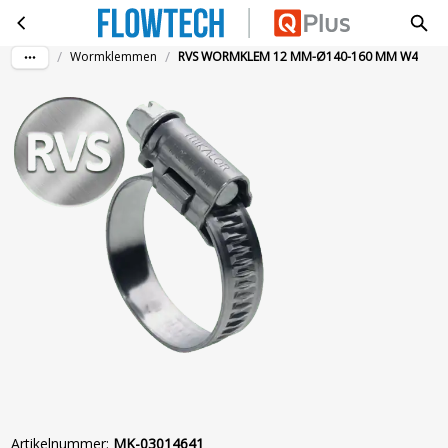
RVS WORMKLEM 12 MM-Ø140-160 MM W4
Ga naar hoofdinhoud
/
/
Wormklemmen
RVS WORMKLEM 12 MM-Ø140-160 MM W4
Artikelnummer
:
MK-03014641