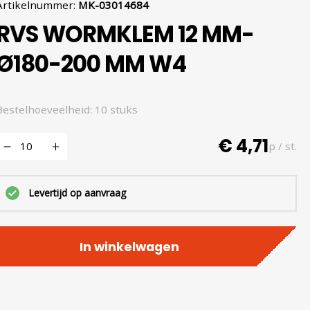
Artikelnummer
:
MK-03014684
RVS WORMKLEM 12 MM-
Ø180-200 MM W4
Bestelhoeveelheid: 10 stuks
€ 4,71
p / st.
Levertijd op aanvraag
In winkelwagen