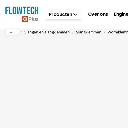
Ga naar hoofdinhoud
Over ons
Engine
Producten
/
/
/
Slangen en slangklemmen
Slangklemmen
Wormklem