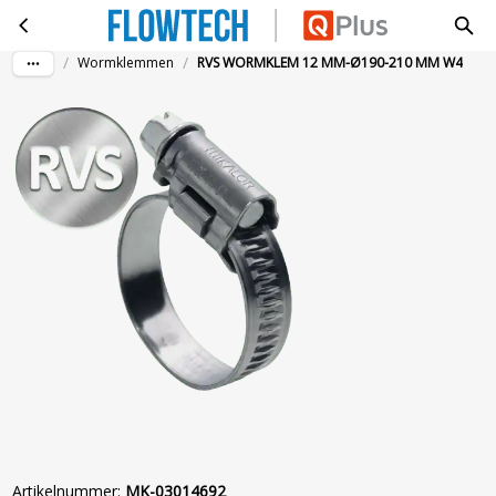
RVS WORMKLEM 12 MM-Ø190-210 MM W4
Ga naar hoofdinhoud
/
/
Wormklemmen
RVS WORMKLEM 12 MM-Ø190-210 MM W4
Artikelnummer
:
MK-03014692