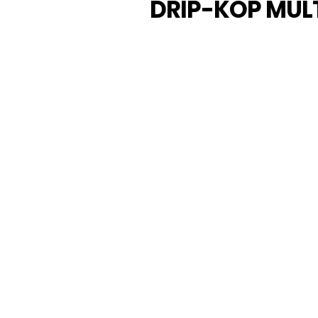
DRIP-KOP MUL
SPECIFICATIES
Aansluiting
Afdichtingsmateriaal
Arbeidstemperatuur ma
Arbeidstemperatuur mi