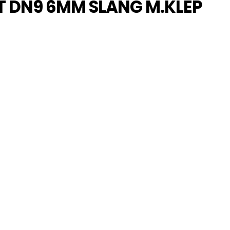
T DN9 6MM SLANG M.KLEP
6 mm
FKM
x. in °C
200
n. in °C
-20