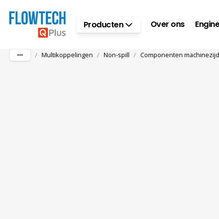
Ga naar hoofdinhoud
Over ons
Engine
Producten
/
/
/
Multikoppelingen
Non-spill
Componenten machinezij